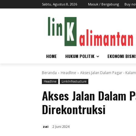
Sabtu, Agustus 8, 2026
Masuk / Bergabung
Buy no
HOME
HUKUM POLITIK
EKONOMI BISNI
Beranda
Headline
Akses Jalan Dalam Pagar - Kala
Headline
LinkInfrastucture
Akses Jalan Dalam 
Direkontruksi
zai
2 Juni 2024