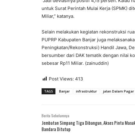
“Jadi deviasinya positif 4,15 persen. Kalau
untuk Surat Perintah Mulai Kerja (SPMK) dit
Miliar,” katanya.
Selain melakukan kegiatan rekonstruksi ru
PUPRP Kabupaten Banjar juga melaksanakan 
Peningkatan/Rekonstruksi) Handil Jawa, D
bersumber dari DAK tematik dengan nilai ko
sebesar Rp11 Miliar. (zainuddin)
Post Views:
413
TAGS
Banjar
infrastruktur
jalan Dalam Pagar
Berita Sebelumnya
Jembatan Simpang Tiga Dibangun, Akses Pintu Masu
Bandara Ditutup