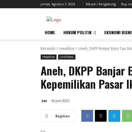
Jumat, Agustus 7, 2026
Masuk / Bergabung
Buy no
HOME
HUKUM POLITIK
EKONOMI BISNI
Beranda
Headline
Aneh, DKPP Banjar Baru Tau Sta
Headline
LinkPolesi
Aneh, DKPP Banjar B
Kepemilikan Pasar I
zai
18 Juni 2025
Bagikan