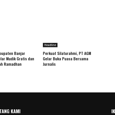
Headline
bupaten Banjar
Perkuat Silaturahmi, PT AGM
lar Mudik Gratis dan
Gelar Buka Puasa Bersama
ah Ramadhan
Jurnalis
TANG KAMI
I