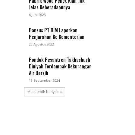
Pabrik Wood Pellet Kian Tak
Jelas Keberadaannya
6 Juni 2023
Pansus PT BIM Laporkan
Penjarahan Ke Kementerian
20 Agustus 2022
Pondok Pesantren Takhashush
Diniyah Terdampak Kekurangan
Air Bersih
19 September 2024
Muat lebih banyak