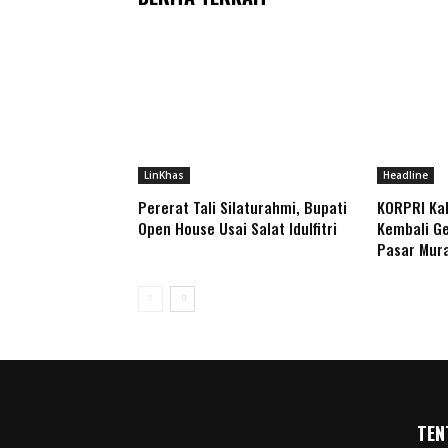
LinKhas
Headline
Pererat Tali Silaturahmi, Bupati
KORPRI Ka
Open House Usai Salat Idulfitri
Kembali Ge
Pasar Mur
TEN