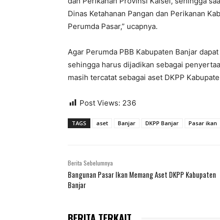
dan Perikanan Provinsi Kalsel, sehingga s
Dinas Ketahanan Pangan dan Perikanan Kabup
Perumda Pasar,” ucapnya.
Agar Perumda PBB Kabupaten Banjar dapat 
sehingga harus dijadikan sebagai penyertaa
masih tercatat sebagai aset DKPP Kabupate
Post Views:
236
TAGS
aset
Banjar
DKPP Banjar
Pasar ikan
Berita Sebelumnya
Bangunan Pasar Ikan Memang Aset DKPP Kabupaten
Banjar
BERITA TERKAIT