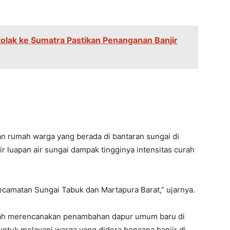
olak ke Sumatra Pastikan Penanganan Banjir
umah warga yang berada di bantaran sungai di
 luapan air sungai dampak tingginya intensitas curah
Kecamatan Sungai Tabuk dan Martapura Barat,” ujarnya.
elah merencanakan penambahan dapur umum baru di
tuk melayani warga yang didera bencana banjir di