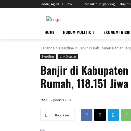
Sabtu, Agustus 8, 2026
Masuk / Bergabung
Buy no
HOME
HUKUM POLITIK
EKONOMI BISNI
Beranda
Headline
Banjir di Kabupaten Banjar Re
Headline
LinkDisaster
Banjir di Kabupaten
Rumah, 118.151 Jiw
zai
7 Januari 2026
Bagikan