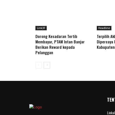
Link3F
Headline
Dorong Kesadaran Tertib
Terpilih A
Membayar, PTAM Intan Banjar
Dipercaya
Berikan Reward kepada
Kabupaten
Pelanggan
TEN
Linka