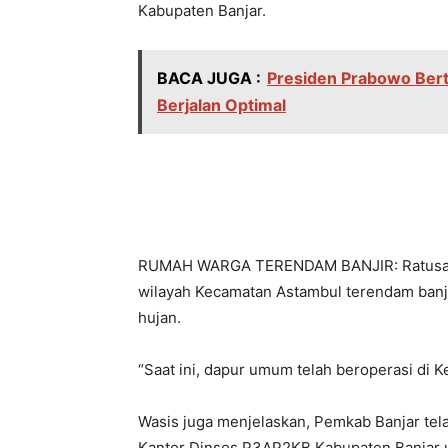
Kabupaten Banjar.
BACA JUGA :
Presiden Prabowo Bert
Berjalan Optimal
RUMAH WARGA TERENDAM BANJIR: Ratusan r
wilayah Kecamatan Astambul terendam banjir
hujan.
“Saat ini, dapur umum telah beroperasi di 
Wasis juga menjelaskan, Pemkab Banjar t
Kantor Dinsos P3AP2KB Kabupaten Banjar un