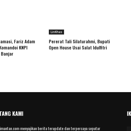
LinKhas
klamasi, Fariz Adam
Pererat Tali Silaturahmi, Bupati
 Komandoi KNPI
Open House Usai Salat Idulfitri
 Banjar
TANG KAMI
I
limantan.com menyajikan berita terupdate dan terpercaya seputar