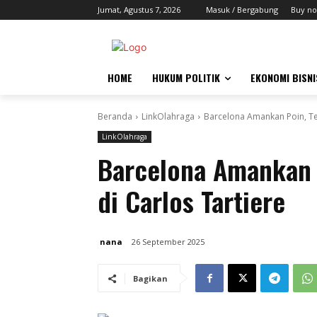
Jumat, Agustus 7, 2026
Masuk / Bergabung
Buy no
HOME
HUKUM POLITIK
EKONOMI BISNI
Beranda
LinkOlahraga
Barcelona Amankan Poin, Tek
LinkOlahraga
Barcelona Amankan 
di Carlos Tartiere
nana
26 September 2025
Bagikan