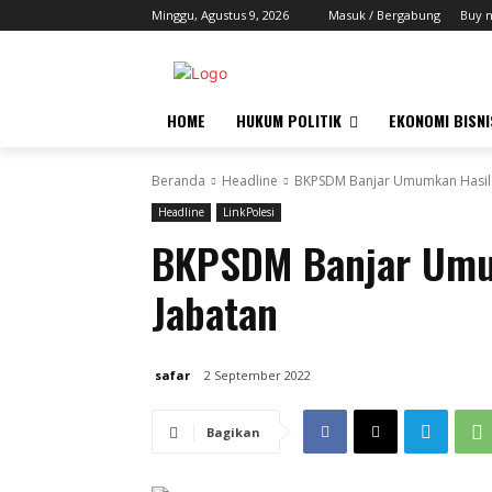
Minggu, Agustus 9, 2026
Masuk / Bergabung
Buy 
HOME
HUKUM POLITIK
EKONOMI BISNI
Beranda
Headline
BKPSDM Banjar Umumkan Hasil 
Headline
LinkPolesi
BKPSDM Banjar Umu
Jabatan
safar
2 September 2022
Bagikan