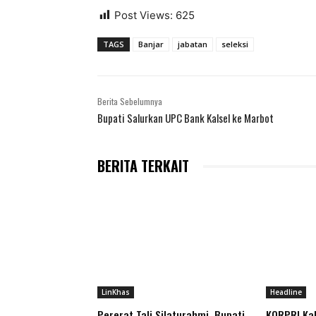
Post Views:
625
TAGS
Banjar
jabatan
seleksi
Berita Sebelumnya
Bupati Salurkan UPC Bank Kalsel ke Marbot
BERITA TERKAIT
LinKhas
Headline
Pererat Tali Silaturahmi, Bupati
KORPRI Ka