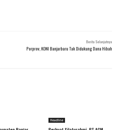
Berita Selanjutnya
Porprov, KONI Banjarbaru Tak Didukung Dana Hibah
Headline
bupaten Banjar
Perkuat Silaturahmi, PT AGM