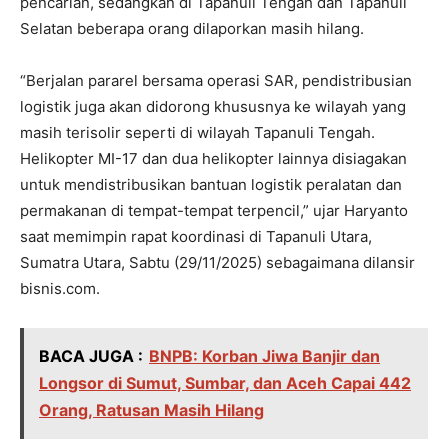
pencarian, sedangkan di Tapanuli Tengah dan Tapanuli
Selatan beberapa orang dilaporkan masih hilang.
“Berjalan pararel bersama operasi SAR, pendistribusian
logistik juga akan didorong khususnya ke wilayah yang
masih terisolir seperti di wilayah Tapanuli Tengah.
Helikopter MI-17 dan dua helikopter lainnya disiagakan
untuk mendistribusikan bantuan logistik peralatan dan
permakanan di tempat-tempat terpencil,” ujar Haryanto
saat memimpin rapat koordinasi di Tapanuli Utara,
Sumatra Utara, Sabtu (29/11/2025) sebagaimana dilansir
bisnis.com.
BACA JUGA :
BNPB: Korban Jiwa Banjir dan
Longsor di Sumut, Sumbar, dan Aceh Capai 442
Orang, Ratusan Masih Hilang