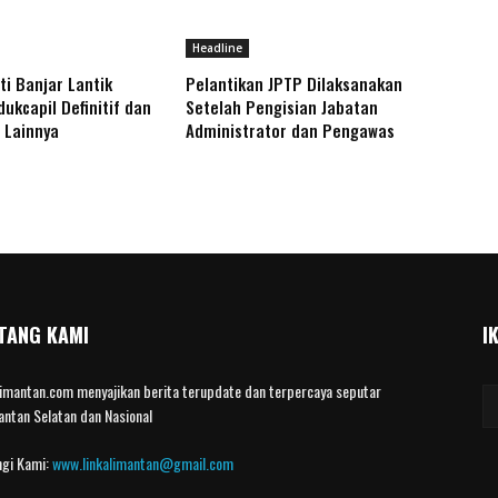
Headline
ti Banjar Lantik
Pelantikan JPTP Dilaksanakan
ukcapil Definitif dan
Setelah Pengisian Jabatan
 Lainnya
Administrator dan Pengawas
TANG KAMI
I
limantan.com menyajikan berita terupdate dan terpercaya seputar
antan Selatan dan Nasional
gi Kami:
www.linkalimantan@gmail.com