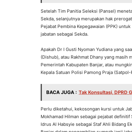
Setelah Tim Panitia Seleksi (Pansel) menet
Sekda, selanjutnya merupakan hak prerogati
Pejabat Pembina Kepegawaian (PPK) untu
jabatan sebagai Sekda.
Apakah Dr I Gusti Nyoman Yudiana yang sa
(Dishub), atau Rakhmat Dhany yang masih 
Pemerintah Kabupaten Banjar, atau mungki
Kepala Satuan Polisi Pamong Praja (Satpol
BACA JUGA :
Tak Konsultasi, DPRD
Perlu diketahui, kekosongan kursi untuk Jab
Mokhamad Hilman sebagai pejabat definitif S
Idrus Al Habsyie sebagai Staf Ahli Bidan
Banjar dalam pengambilan sumpah janji jaba