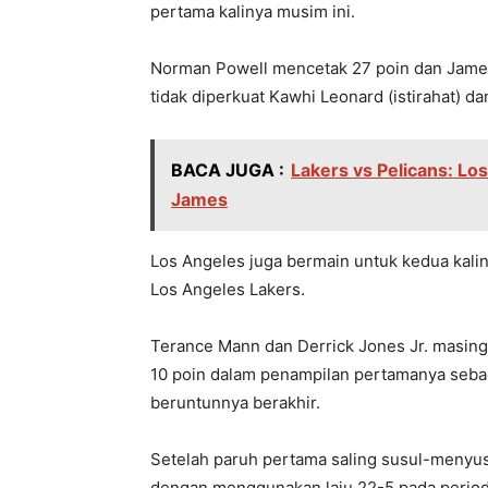
pertama kalinya musim ini.
Norman Powell mencetak 27 poin dan Jame
tidak diperkuat Kawhi Leonard (istirahat) da
BACA JUGA :
Lakers vs Pelicans: L
James
Los Angeles juga bermain untuk kedua kal
Los Angeles Lakers.
Terance Mann dan Derrick Jones Jr. masi
10 poin dalam penampilan pertamanya seba
beruntunnya berakhir.
Setelah paruh pertama saling susul-menyusu
dengan menggunakan laju 22-5 pada period