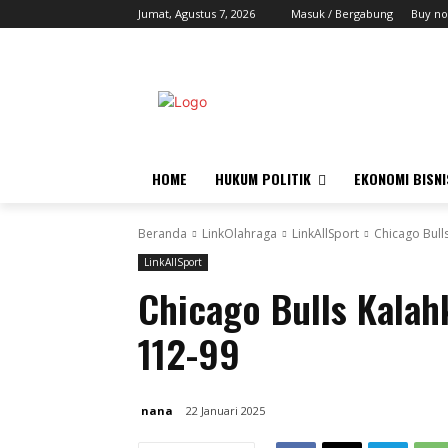
Jumat, Agustus 7, 2026
Masuk / Bergabung
Buy no
HOME
HUKUM POLITIK
EKONOMI BISNI
Beranda
LinkOlahraga
LinkAllSport
Chicago Bull
LinkAllSport
Chicago Bulls Kalah
112-99
nana
22 Januari 2025