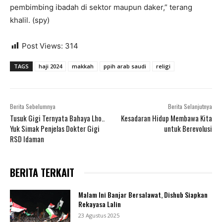
pembimbing ibadah di sektor maupun daker,” terang
khalil. (spy)
Post Views:
314
TAGS
haji 2024
makkah
ppih arab saudi
religi
Berita Sebelumnya
Berita Selanjutnya
Tusuk Gigi Ternyata Bahaya Lho..
Kesadaran Hidup Membawa Kita
Yuk Simak Penjelas Dokter Gigi
untuk Berevolusi
RSD Idaman
BERITA TERKAIT
Malam Ini Banjar Bersalawat, Dishub Siapkan
Rekayasa Lalin
23 Agustus 2025