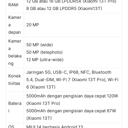
12 GB atau 16 GB LPDDR5X (Xiaomi 13T Pro)
RAM:
8 GB atau 12 GB LPDDR5 (Xiaomi13T)
Kamer
a
20 MP
depan
Kamer
50 MP (wide)
a
50 MP (telephoto)
belaka
12 MP (ultra-wide)
ng
Jaringan 5G, USB-C, IP68, NFC, Bluetooth
Konek
5.4, Dual-SIM, Wi-Fi 7 (Xiaomi 13T Pro), Wi-Fi
tivitas
6 (Xiaomi 13T)
5000mAh dengan pengisian daya cepat 120W
Batera
(Xiaomi 13T Pro)
i
5000mAh dengan pengisian daya cepat 67W
(Xiaomi 13T)
OS
MIUI 14 berbasis Android 13