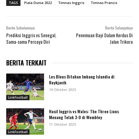
TAGS
Piala Dunia 2022
Timnas Inggris
Timnas Prancis
Berita Sebelumnya
Berita Selanjutnya
Prediksi Inggris vs Senegal,
Penemuan Bayi Dalam Kerdus Di
Sama-sama Percaya Diri
Jalan Trikora
BERITA TERKAIT
Les Bleus Ditahan Imbang Islandia di
Reykjavik
14 Oktober 2025
LinkFootball
Hasil Inggris vs Wales: The Three Lions
Menang Telak 3-0 di Wembley
11 Oktober 2025
LinkFootball