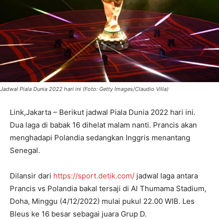
Jadwal Piala Dunia 2022 hari ini (Foto: Getty Images/Claudio Villa)
Link,Jakarta – Berikut jadwal Piala Dunia 2022 hari ini.
Dua laga di babak 16 dihelat malam nanti. Prancis akan
menghadapi Polandia sedangkan Inggris menantang
Senegal.
Dilansir dari
https://sport.detik.com/
jadwal laga antara
Prancis vs Polandia bakal tersaji di Al Thumama Stadium,
Doha, Minggu (4/12/2022) mulai pukul 22.00 WIB. Les
Bleus ke 16 besar sebagai juara Grup D.