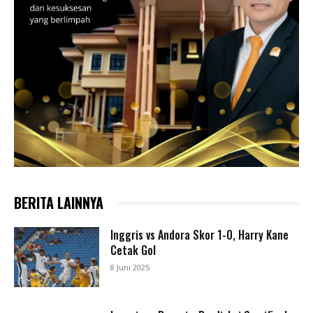
BERITA LAINNYA
Inggris vs Andora Skor 1-0, Harry Kane
Cetak Gol
8 Juni 2025