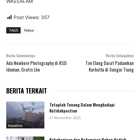
WASSALAM
Post Views:
357
TAGS
fokus
Berita Sebelumnya
Berita Selanjutnya
Ada Newborn Photography di RSD
Tim Elang Darat Padamkan
Idaman, Gratis Lho
Karhutla di Sungai Tiung
BERITA TERKAIT
Tetaplah Tenang Dalam Menghadapi
Ketidakpastian
21 November 2025
Headline
Kebahagiaan dan Kedamaian Bukan Hadiah