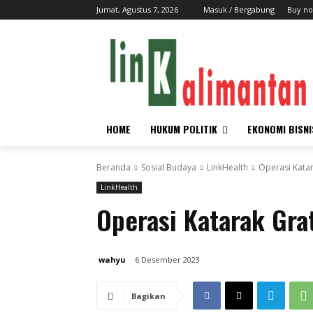
Jumat, Agustus 7, 2026
Masuk / Bergabung
Buy no
HOME
HUKUM POLITIK
EKONOMI BISNI
Beranda
Sosial Budaya
LinkHealth
Operasi Kata
LinkHealth
Operasi Katarak Gr
wahyu
6 Desember 2023
Bagikan