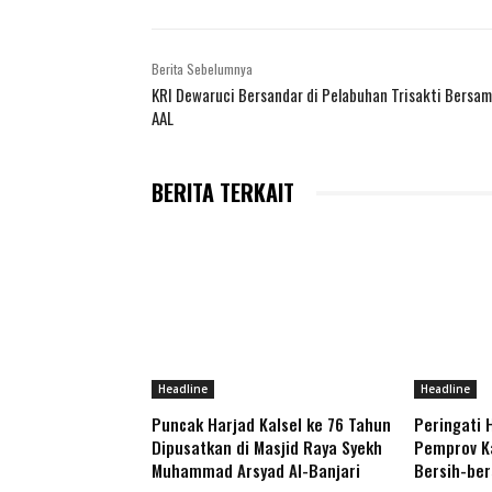
Berita Sebelumnya
KRI Dewaruci Bersandar di Pelabuhan Trisakti Bersa
AAL
BERITA TERKAIT
Headline
Headline
Puncak Harjad Kalsel ke 76 Tahun
Peringati 
Dipusatkan di Masjid Raya Syekh
Pemprov Ka
Muhammad Arsyad Al-Banjari
Bersih-be