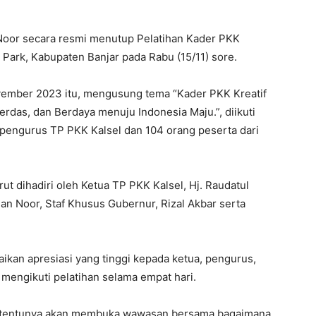
n Noor secara resmi menutup Pelatihan Kader PKK
 Park, Kabupaten Banjar pada Rabu (15/11) sore.
vember 2023 itu, mengusung tema “Kader PKK Kreatif
erdas, dan Berdaya menuju Indonesia Maju.”, diikuti
g pengurus TP PKK Kalsel dan 104 orang peserta dari
t dihadiri oleh Ketua TP PKK Kalsel, Hj. Raudatul
ian Noor, Staf Khusus Gubernur, Rizal Akbar serta
kan apresiasi yang tinggi kepada ketua, pengurus,
mengikuti pelatihan selama empat hari.
ni, tentunya akan membuka wawasan bersama bagaimana