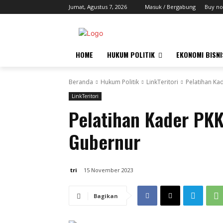
Jumat, Agustus 7, 2026
Masuk / Bergabung
Buy no
HOME
HUKUM POLITIK
EKONOMI BISNI
Beranda
Hukum Politik
LinkTeritori
Pelatihan Ka
LinkTeritori
Pelatihan Kader PKK
Gubernur
tri
15 November 2023
Bagikan