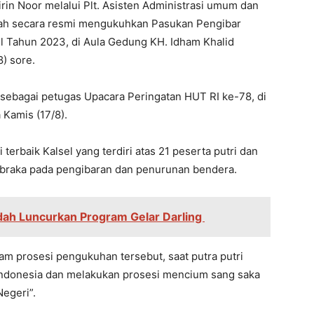
irin Noor melalui Plt. Asisten Administrasi umum dan
ah secara resmi mengukuhkan Pasukan Pengibar
el Tahun 2023, di Aula Gedung KH. Idham Khalid
) sore.
k sebagai petugas Upacara Peringatan HUT RI ke-78, di
 Kamis (17/8).
terbaik Kalsel yang terdiri atas 21 peserta putri dan
ibraka pada pengibaran dan penurunan bendera.
Odah Luncurkan Program Gelar Darling
am prosesi pengukuhan tersebut, saat putra putri
a Indonesia dan melakukan prosesi mencium sang saka
Negeri”.