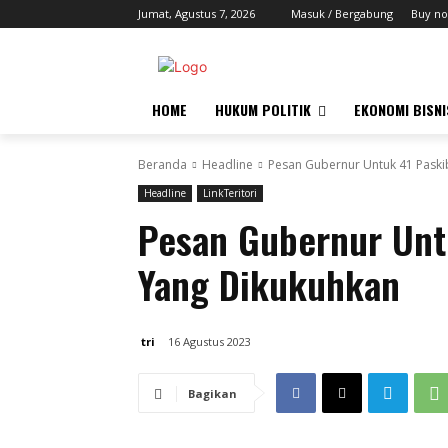
Jumat, Agustus 7, 2026
Masuk / Bergabung
Buy no
HOME
HUKUM POLITIK
EKONOMI BISNI
Beranda
Headline
Pesan Gubernur Untuk 41 Paski
Headline
LinkTeritori
Pesan Gubernur Untu
Yang Dikukuhkan
tri
16 Agustus 2023
Bagikan