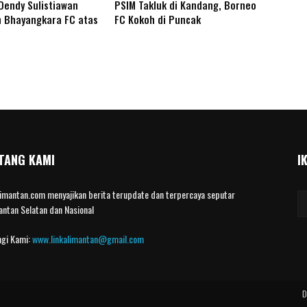
Dendy Sulistiawan
PSIM Takluk di Kandang, Borneo
 Bhayangkara FC atas
FC Kokoh di Puncak
TANG KAMI
I
limantan.com menyajikan berita terupdate dan terpercaya seputar
antan Selatan dan Nasional
gi Kami:
www.linkalimantan@gmail.com
D