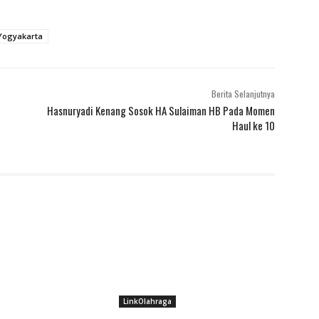
Yogyakarta
Berita Selanjutnya
Hasnuryadi Kenang Sosok HA Sulaiman HB Pada Momen
Haul ke 10
LinkOlahraga