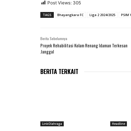
Post Views:
305
TAGS
Bhayangkara FC
Liga 2 2024/2025
PSIM 
Berita Sebelumnya
Proyek Rehabilitasi Kolam Renang Idaman Terkesan
Janggal
BERITA TERKAIT
LinkOlahraga
Headline