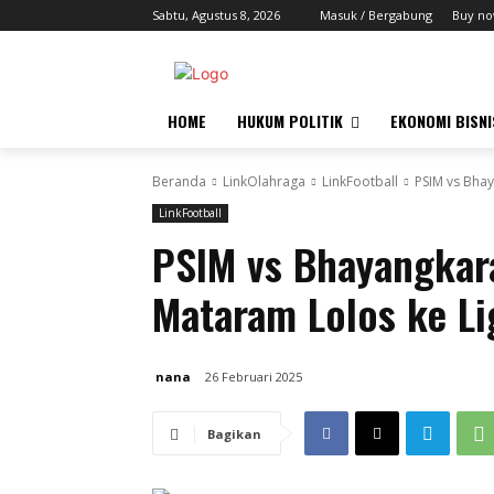
Sabtu, Agustus 8, 2026
Masuk / Bergabung
Buy no
HOME
HUKUM POLITIK
EKONOMI BISNI
Beranda
LinkOlahraga
LinkFootball
PSIM vs Bhay
LinkFootball
PSIM vs Bhayangkara
Mataram Lolos ke Li
nana
26 Februari 2025
Bagikan