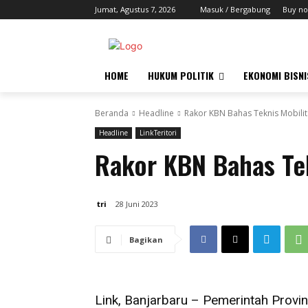
Jumat, Agustus 7, 2026
Masuk / Bergabung
Buy no
HOME
HUKUM POLITIK
EKONOMI BISNI
Beranda
Headline
Rakor KBN Bahas Teknis Mobilit
Headline
LinkTeritori
Rakor KBN Bahas Tek
tri
28 Juni 2023
Bagikan
Link, Banjarbaru – Pemerintah Provi