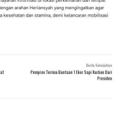
 layanan informasi di lokasi perkemahan dan tempat
p dengan arahan Heriansyah yang mengingatkan agar
a kesehatan dan stamina, demi kelancaran mobilisasi
Berita Selanjutnya
rat
Pemprov Terima Bantuan 1 Ekor Sapi Kurban Dari
Presiden