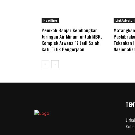
Headline
LinkAdvetori
Pemkab Banjar Kembangkan
Matangkan
Jaringan Air Minum untuk MBR,
Paskibraka
Komplek Arwana 17 Jadi Salah
Tekankan I
Satu Titik Pengerjaan
Nasionali
TEN
Linka
Kalim