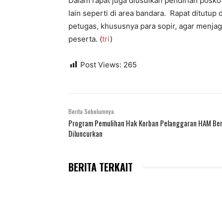
Dalam rapat juga diusulkan pendirian posko
lain seperti di area bandara. Rapat ditutu
petugas, khususnya para sopir, agar menjag
peserta. (
tri
)
Post Views:
265
Berita Sebelumnya
Program Pemulihan Hak Korban Pelanggaran HAM Be
Diluncurkan
BERITA TERKAIT