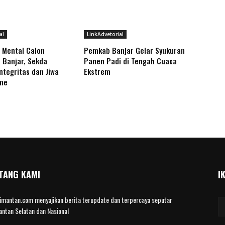
al
LinkAdvetorial
 Mental Calon
Pemkab Banjar Gelar Syukuran
 Banjar, Sekda
Panen Padi di Tengah Cuaca
ntegritas dan Jiwa
Ekstrem
sme
TANG KAMI
I
limantan.com menyajikan berita terupdate dan terpercaya seputar
antan Selatan dan Nasional