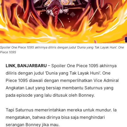
Spoiler One Piece 1095 akhirnya diliris dengan judul ‘Dunia yang Tak Layak Huni’. One
Piece 1095
LINK, BANJARBARU
– Spoiler One Piece 1095 akhirnya
diliris dengan judul ‘Dunia yang Tak Layak Huni’. One
Piece 1095 diawali dengan memperlihatkan Vice Admiral
Angkatan Laut yang bersiap membantu Saturnus yang
pada episode yang lalu ditusuk oleh Bonney.
Tapi Saturnus memerintahkan mereka untuk mundur. Ia
mengatakan, bahwa dirinya bisa saja menghindari
serangan Bonney jika mau.