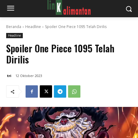
Beranda
Headline
Spoiler One Piece 1095 Telah Dirilis
Headline
Spoiler One Piece 1095 Telah
Dirilis
tri
12 Oktober 2023