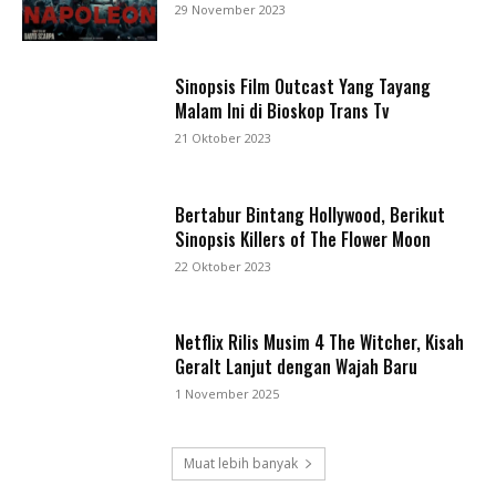
29 November 2023
Sinopsis Film Outcast Yang Tayang
Malam Ini di Bioskop Trans Tv
21 Oktober 2023
Bertabur Bintang Hollywood, Berikut
Sinopsis Killers of The Flower Moon
22 Oktober 2023
Netflix Rilis Musim 4 The Witcher, Kisah
Geralt Lanjut dengan Wajah Baru
1 November 2025
Muat lebih banyak