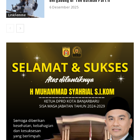
6 Desember 2025
LinkFemme