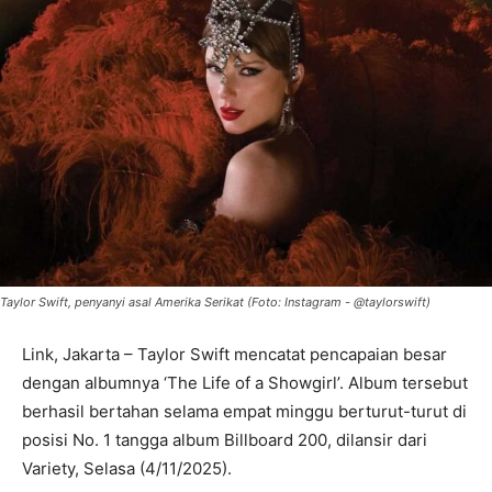
Taylor Swift, penyanyi asal Amerika Serikat (Foto: Instagram - @taylorswift)
Link, Jakarta – Taylor Swift mencatat pencapaian besar
dengan albumnya ‘The Life of a Showgirl’. Album tersebut
berhasil bertahan selama empat minggu berturut-turut di
posisi No. 1 tangga album Billboard 200, dilansir dari
Variety, Selasa (4/11/2025).