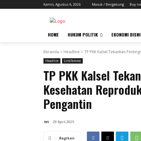
Kamis, Agustus 6, 2026
Masuk / Bergabung
Buy n
HOME
HUKUM POLITIK
EKONOMI BISNI
Beranda
Headline
TP PKK Kalsel Tekankan Pentin
Headline
LinkFemme
TP PKK Kalsel Teka
Kesehatan Reproduk
Pengantin
tri
29 April 2025
Bagikan