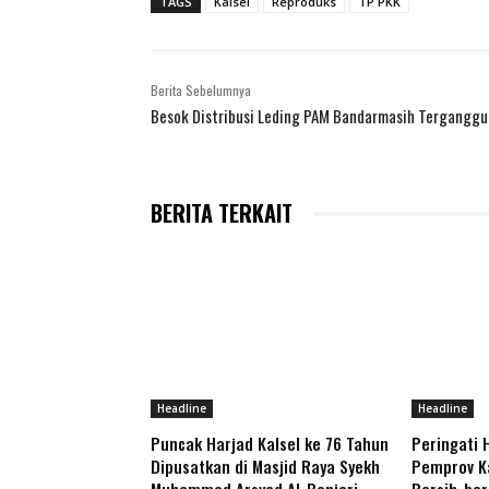
TAGS
Kalsel
Reproduks
TP PKK
Berita Sebelumnya
Besok Distribusi Leding PAM Bandarmasih Terganggu
BERITA TERKAIT
Headline
Headline
Puncak Harjad Kalsel ke 76 Tahun
Peringati 
Dipusatkan di Masjid Raya Syekh
Pemprov Ka