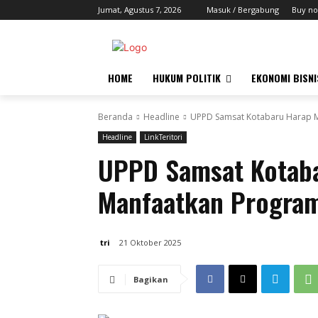
Jumat, Agustus 7, 2026
Masuk / Bergabung
Buy no
HOME
HUKUM POLITIK
EKONOMI BISNI
Beranda
Headline
UPPD Samsat Kotabaru Harap M
Headline
LinkTeritori
UPPD Samsat Kotaba
Manfaatkan Progra
tri
21 Oktober 2025
Bagikan