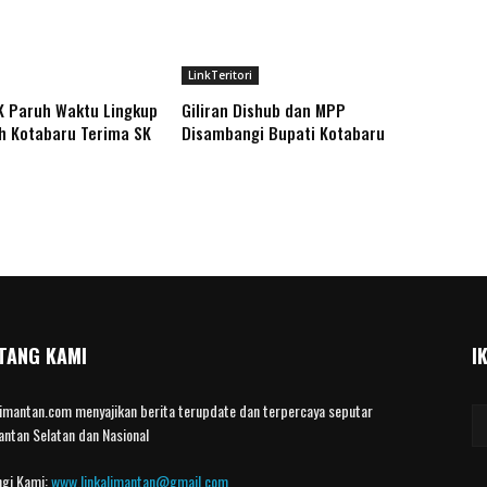
LinkTeritori
K Paruh Waktu Lingkup
Giliran Dishub dan MPP
h Kotabaru Terima SK
Disambangi Bupati Kotabaru
TANG KAMI
I
limantan.com menyajikan berita terupdate dan terpercaya seputar
antan Selatan dan Nasional
gi Kami:
www.linkalimantan@gmail.com