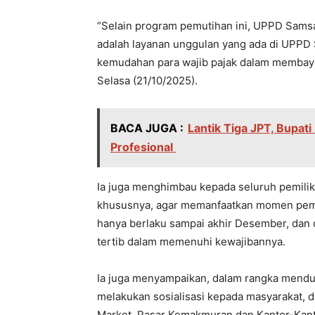
“Selain program pemutihan ini, UPPD Samsat
adalah layanan unggulan yang ada di UPPD
kemudahan para wajib pajak dalam membayar 
Selasa (21/10/2025).
BACA JUGA :
Lantik Tiga JPT, Bupat
Profesional
Ia juga menghimbau kepada seluruh pemili
khususnya, agar memanfaatkan momen pemuti
hanya berlaku sampai akhir Desember, dan 
tertib dalam memenuhi kewajibannya.
Ia juga menyampaikan, dalam rangka mendu
melakukan sosialisasi kepada masyarakat, 
Market, Pasar Kemakmuran dan Kantor-Kanto