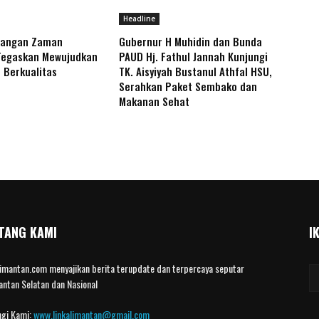
Headline
tangan Zaman
Gubernur H Muhidin dan Bunda
Tegaskan Mewujudkan
PAUD Hj. Fathul Jannah Kunjungi
 Berkualitas
TK. Aisyiyah Bustanul Athfal HSU,
Serahkan Paket Sembako dan
Makanan Sehat
TANG KAMI
I
limantan.com menyajikan berita terupdate dan terpercaya seputar
antan Selatan dan Nasional
gi Kami:
www.linkalimantan@gmail.com