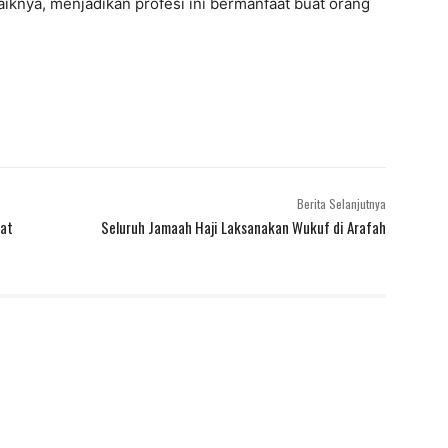
iknya, menjadikan profesi ini bermanfaat buat orang
Berita Selanjutnya
kat
Seluruh Jamaah Haji Laksanakan Wukuf di Arafah