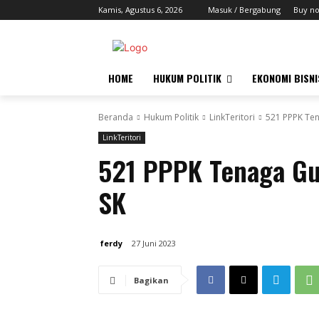
Kamis, Agustus 6, 2026
Masuk / Bergabung
Buy n
HOME
HUKUM POLITIK
EKONOMI BISNI
Beranda
Hukum Politik
LinkTeritori
521 PPPK Ten
LinkTeritori
521 PPPK Tenaga Gu
SK
ferdy
27 Juni 2023
Bagikan