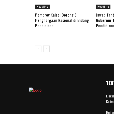
Headline
Headline
Pemprov Kalsel Borong 3
Jawab Tan
Penghargaan Nasional di Bidang
Gubernur 
Pendidikan
Pendidikan
TEN
Linka
Kalim
Hubun