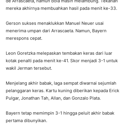
de Arrascaeta, namun bola masih melambung. Tekanan
mereka akhirnya membuahkan hasil pada menit ke-33.
Gerson sukses menaklukkan Manuel Neuer usai
menerima umpan dari Arrascaeta. Namun, Bayern
merespons cepat.
Leon Goretzka melepaskan tembakan keras dari luar
kotak penalti pada menit ke-41. Skor menjadi 3-1 untuk
wakil Jerman tersebut.
Menjelang akhir babak, laga sempat diwarnai sejumlah
pelanggaran keras. Kartu kuning diberikan kepada Erick
Pulgar, Jonathan Tah, Allan, dan Gonzalo Plata.
Bayern tetap memimpin 3-1 hingga peluit akhir babak
pertama dibunyikan.