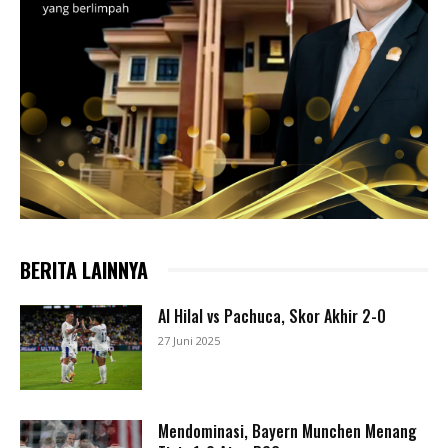
BERITA LAINNYA
Al Hilal vs Pachuca, Skor Akhir 2-0
27 Juni 2025
Mendominasi, Bayern Munchen Menang