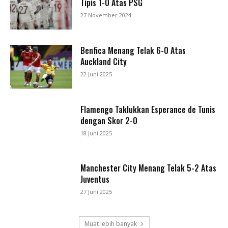
Tipis 1-0 Atas PSG
27 November 2024
Benfica Menang Telak 6-0 Atas
Auckland City
22 Juni 2025
Flamengo Taklukkan Esperance de Tunis
dengan Skor 2-0
18 Juni 2025
Manchester City Menang Telak 5-2 Atas
Juventus
27 Juni 2025
Muat lebih banyak