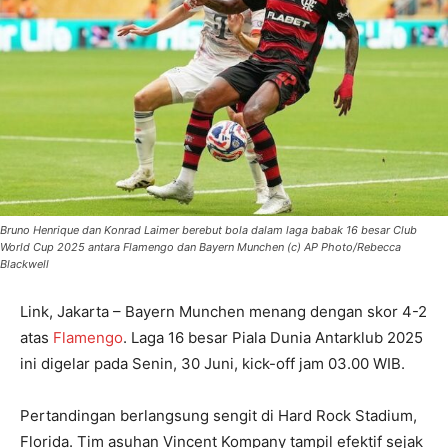
Bruno Henrique dan Konrad Laimer berebut bola dalam laga babak 16 besar Club
World Cup 2025 antara Flamengo dan Bayern Munchen (c) AP Photo/Rebecca
Blackwell
Link, Jakarta – Bayern Munchen menang dengan skor 4-2
atas
Flamengo
. Laga 16 besar Piala Dunia Antarklub 2025
ini digelar pada Senin, 30 Juni, kick-off jam 03.00 WIB.
Pertandingan berlangsung sengit di Hard Rock Stadium,
Florida. Tim asuhan Vincent Kompany tampil efektif sejak