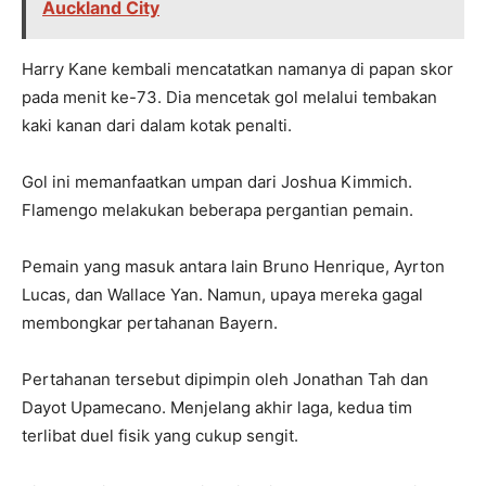
Auckland City
Harry Kane kembali mencatatkan namanya di papan skor
pada menit ke-73. Dia mencetak gol melalui tembakan
kaki kanan dari dalam kotak penalti.
Gol ini memanfaatkan umpan dari Joshua Kimmich.
Flamengo melakukan beberapa pergantian pemain.
Pemain yang masuk antara lain Bruno Henrique, Ayrton
Lucas, dan Wallace Yan. Namun, upaya mereka gagal
membongkar pertahanan Bayern.
Pertahanan tersebut dipimpin oleh Jonathan Tah dan
Dayot Upamecano. Menjelang akhir laga, kedua tim
terlibat duel fisik yang cukup sengit.