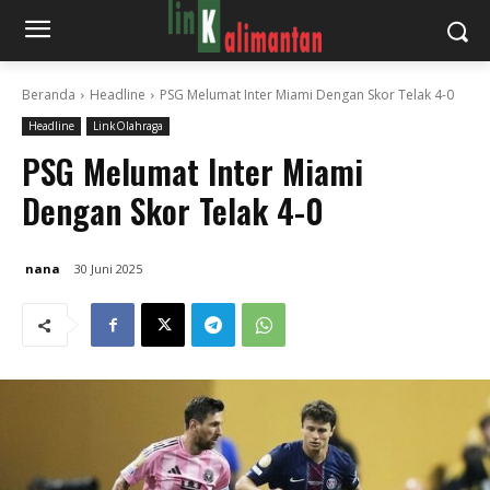
Beranda
Headline
PSG Melumat Inter Miami Dengan Skor Telak 4-0
Headline
LinkOlahraga
PSG Melumat Inter Miami
Dengan Skor Telak 4-0
nana
30 Juni 2025