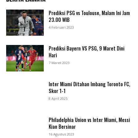
Prediksi PSG vs Toulouse, Malam Ini Jam
23.00 WIB
4 Februari 2023
Prediksi Bayern VS PSG, 9 Maret Dini
Hari
7 Maret 2023
Inter Miami Ditahan Imbang Toronto FC,
Skor 1-1
8 April 2025
Philadelphia Union vs Inter Miami, Messi
Kian Bersinar
16 Agustus 2023