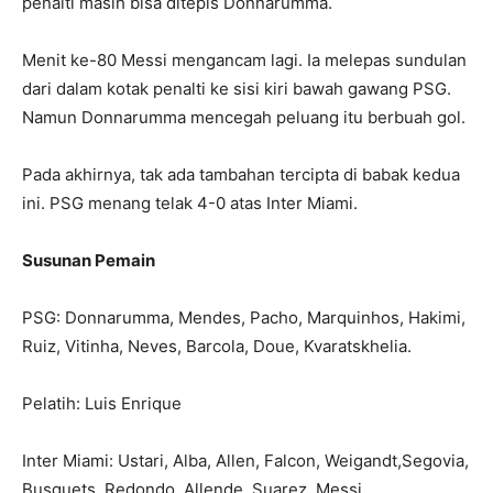
penalti masih bisa ditepis Donnarumma.
Menit ke-80 Messi mengancam lagi. Ia melepas sundulan
dari dalam kotak penalti ke sisi kiri bawah gawang PSG.
Namun Donnarumma mencegah peluang itu berbuah gol.
Pada akhirnya, tak ada tambahan tercipta di babak kedua
ini. PSG menang telak 4-0 atas Inter Miami.
Susunan Pemain
PSG: Donnarumma, Mendes, Pacho, Marquinhos, Hakimi,
Ruiz, Vitinha, Neves, Barcola, Doue, Kvaratskhelia.
Pelatih: Luis Enrique
Inter Miami: Ustari, Alba, Allen, Falcon, Weigandt,Segovia,
Busquets, Redondo, Allende, Suarez, Messi.