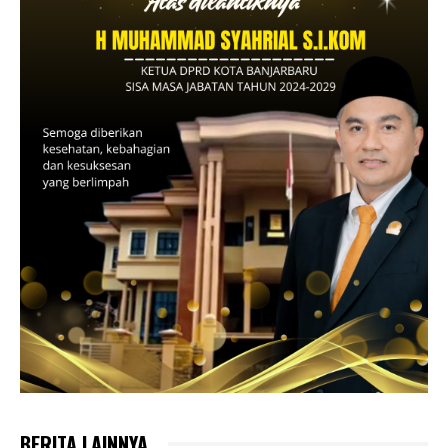
BERITA LAINNYA