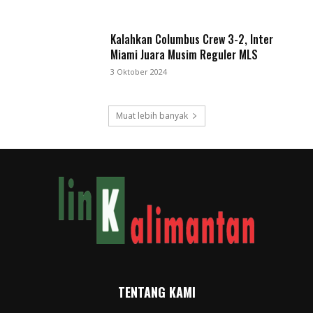
Kalahkan Columbus Crew 3-2, Inter
Miami Juara Musim Reguler MLS
3 Oktober 2024
Muat lebih banyak
TENTANG KAMI