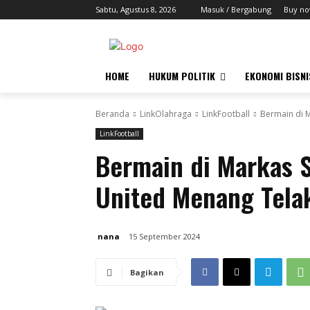
Sabtu, Agustus 8, 2026
Masuk / Bergabung
Buy no
HOME
HUKUM POLITIK
EKONOMI BISNI
Beranda
LinkOlahraga
LinkFootball
Bermain di 
LinkFootball
Bermain di Markas 
United Menang Tela
nana
15 September 2024
Bagikan