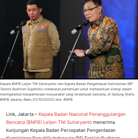
Kepala BNPB Letjen TNI Suharyanto dan Kepala Badan Pengentasan Kemiskinan (BP
Taskin) Budiman Sujatmiko melakukan pertemuan untuk memperkuat sinergi dalam
meningkatkan kesejahteraan masyarakat yang terdampak bencana, di Gedung Graha
BNPB Jakarta, Rabu (21/10/2025)/ dok. BNPB.
Link, Jakarta –
Kepala Badan Nasional Penanggulangan
Bencana (BNPB) Letjen TNI Suharyanto
menerima
kunjungan Kepala Badan Percepatan Pengentasan