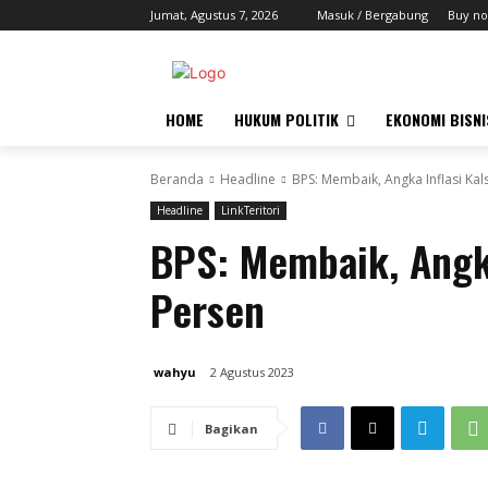
Jumat, Agustus 7, 2026
Masuk / Bergabung
Buy no
HOME
HUKUM POLITIK
EKONOMI BISNI
Beranda
Headline
BPS: Membaik, Angka Inflasi Kal
Headline
LinkTeritori
BPS: Membaik, Angka
Persen
wahyu
2 Agustus 2023
Bagikan