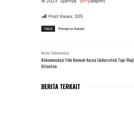
di 2023” ujarnya. (
why
/adpim)
Post Views:
305
TAGS
Pemprov Kalsel
Berita Sebelumnya
Rekomendasi Film Komedi Korea Underrated Tapi Waji
Ditonton
BERITA TERKAIT