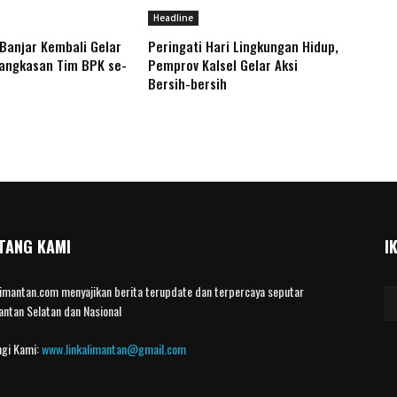
Headline
Banjar Kembali Gelar
Peringati Hari Lingkungan Hidup,
angkasan Tim BPK se-
Pemprov Kalsel Gelar Aksi
Bersih-bersih
TANG KAMI
I
limantan.com menyajikan berita terupdate dan terpercaya seputar
antan Selatan dan Nasional
gi Kami:
www.linkalimantan@gmail.com