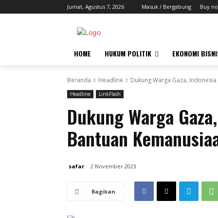
Jumat, Agustus 7, 2026
Masuk / Bergabung
Buy no
HOME
HUKUM POLITIK
EKONOMI BISNI
Beranda
Headline
Dukung Warga Gaza, Indonesia
Headline
LinkFlash
Dukung Warga Gaza,
Bantuan Kemanusia
safar
2 November 2023
Bagikan