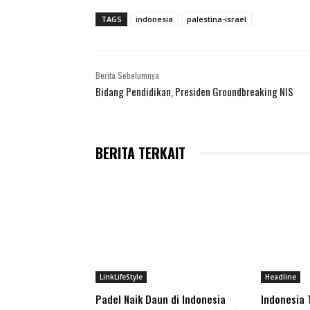
TAGS
indonesia
palestina-israel
Berita Sebelumnya
Bidang Pendidikan, Presiden Groundbreaking NIS
BERITA TERKAIT
LinkLifeStyle
Headline
Padel Naik Daun di Indonesia
Indonesia 