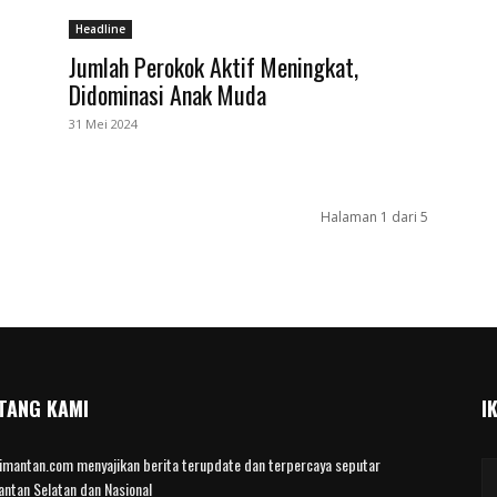
Headline
Jumlah Perokok Aktif Meningkat,
Didominasi Anak Muda
31 Mei 2024
Halaman 1 dari 5
TANG KAMI
I
limantan.com menyajikan berita terupdate dan terpercaya seputar
antan Selatan dan Nasional