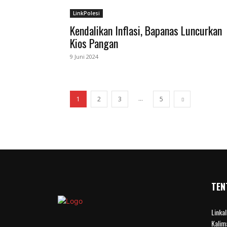
LinkPolesi
Kendalikan Inflasi, Bapanas Luncurkan
Kios Pangan
9 Juni 2024
...
1
2
3
5
TEN
Linka
Kalim