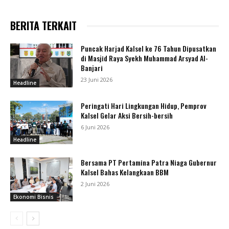
BERITA TERKAIT
Puncak Harjad Kalsel ke 76 Tahun Dipusatkan
di Masjid Raya Syekh Muhammad Arsyad Al-
Banjari
23 Juni 2026
Headline
Peringati Hari Lingkungan Hidup, Pemprov
Kalsel Gelar Aksi Bersih-bersih
6 Juni 2026
Headline
Bersama PT Pertamina Patra Niaga Gubernur
Kalsel Bahas Kelangkaan BBM
2 Juni 2026
Ekonomi Bisnis