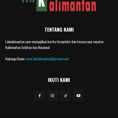
TENTANG KAMI
Linkalimantan.com menyajikan berita terupdate dan terpercaya seputar
Kalimantan Selatan dan Nasional
Hubungi Kami:
www.linkalimantan@gmail.com
IKUTI KAMI