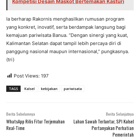
Kompetisi Desain Maskot Bertemakan Kasturi
Ia berharap Rakornis menghasilkan rumusan program
yang konkret, inovatif, serta berdampak langsung bagi
kemajuan pariwisata Banua. “Dengan sinergi yang kuat,
Kalimantan Selatan dapat tampil lebih percaya diri di
panggung nasional maupun internasional,” pungkasnya.
(tri)
Post Views:
197
TAGS
Kalsel
kebijakan
pariwisata
Berita Sebelumnya
Berita Selanjutnya
WhatsApp Rilis Fitur Terjemahan
Lahan Sawah Terlantar, SPI Kalsel
Real-Time
Pertanyakan Perhatian
Pemerintah