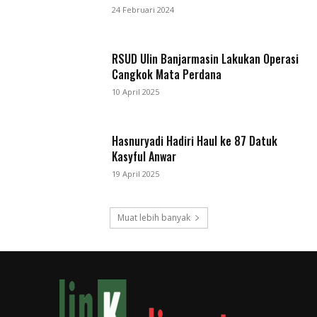
24 Februari 2024
RSUD Ulin Banjarmasin Lakukan Operasi
Cangkok Mata Perdana
10 April 2025
Hasnuryadi Hadiri Haul ke 87 Datuk
Kasyful Anwar
19 April 2025
Muat lebih banyak