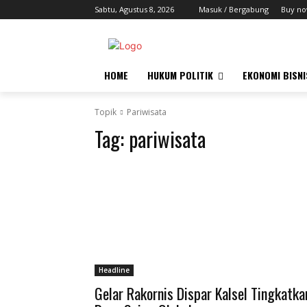
Sabtu, Agustus 8, 2026
Masuk / Bergabung
Buy no
HOME
HUKUM POLITIK
EKONOMI BISNI
Topik
Pariwisata
Tag:
pariwisata
Headline
Gelar Rakornis Dispar Kalsel Tingkatka