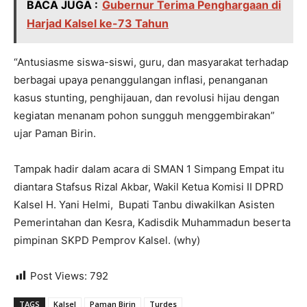
BACA JUGA :
Gubernur Terima Penghargaan di
Harjad Kalsel ke-73 Tahun
“Antusiasme siswa-siswi, guru, dan masyarakat terhadap
berbagai upaya penanggulangan inflasi, penanganan
kasus stunting, penghijauan, dan revolusi hijau dengan
kegiatan menanam pohon sungguh menggembirakan”
ujar Paman Birin.
Tampak hadir dalam acara di SMAN 1 Simpang Empat itu
diantara Stafsus Rizal Akbar, Wakil Ketua Komisi II DPRD
Kalsel H. Yani Helmi, Bupati Tanbu diwakilkan Asisten
Pemerintahan dan Kesra, Kadisdik Muhammadun beserta
pimpinan SKPD Pemprov Kalsel. (why)
Post Views:
792
TAGS
Kalsel
Paman Birin
Turdes