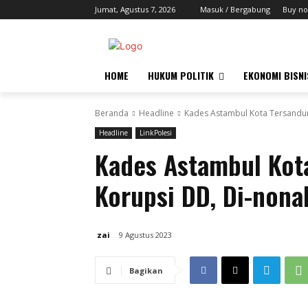
Jumat, Agustus 7, 2026
Masuk / Bergabung
Buy no
HOME
HUKUM POLITIK
EKONOMI BISNI
Beranda
Headline
Kades Astambul Kota Tersandun
Headline
LinkPolesi
Kades Astambul Kot
Korupsi DD, Di-nona
zai
9 Agustus 2023
Bagikan