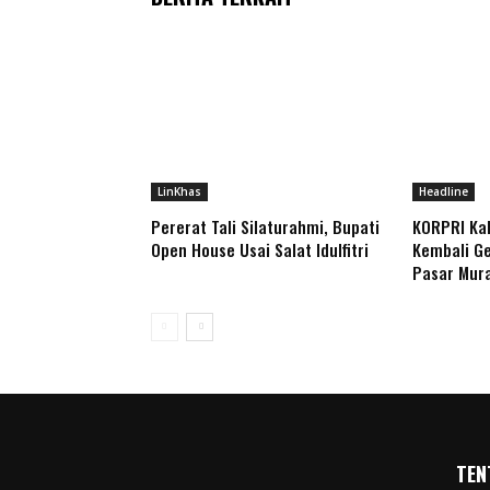
LinKhas
Headline
Pererat Tali Silaturahmi, Bupati
KORPRI Ka
Open House Usai Salat Idulfitri
Kembali Ge
Pasar Mur
TEN