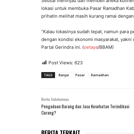
Seusai meninjau dan membeli aneka kuline
lokasi untuk membuka Pasar Ramadhan Kabu
prihatin melihat masih kurang ramai denga
“Kalau lokasinya sudah tepat, namun para pe
dengan kondisi ekonomi masyarakat, yakni da
Partai Gerindra ini. (
oetaya
/BBAM)
Post Views:
623
TAGS
Banjar
Pasar
Ramadhan
Berita Sebelumnya
Pengadaan Barang dan Jasa Kesehatan Terindikasi
Curang?
BERITA TERKAIT