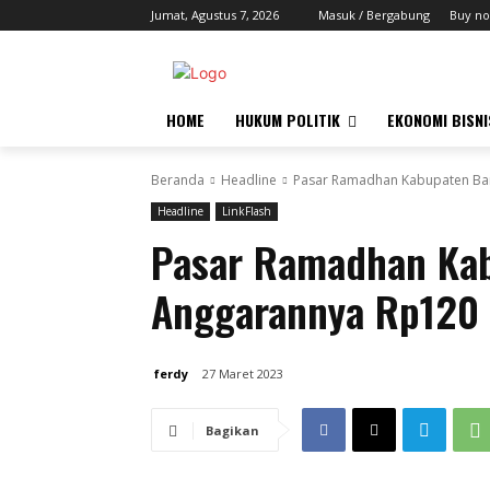
Jumat, Agustus 7, 2026
Masuk / Bergabung
Buy no
HOME
HUKUM POLITIK
EKONOMI BISNI
Beranda
Headline
Pasar Ramadhan Kabupaten Ban
Headline
LinkFlash
Pasar Ramadhan Kab
Anggarannya Rp120 
ferdy
27 Maret 2023
Bagikan