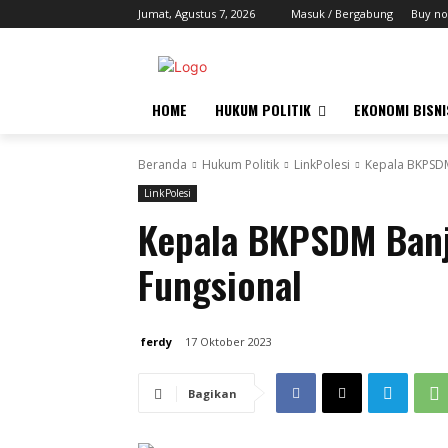
Jumat, Agustus 7, 2026
Masuk / Bergabung
Buy no
HOME
HUKUM POLITIK
EKONOMI BISNI
Beranda
Hukum Politik
LinkPolesi
Kepala BKPSDM
LinkPolesi
Kepala BKPSDM Banj
Fungsional
ferdy
17 Oktober 2023
Bagikan