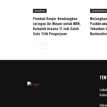
Headline
LinkAdvetori
Pemkab Banjar Kembangkan
Matangkan
Jaringan Air Minum untuk MBR,
Paskibraka
Komplek Arwana 17 Jadi Salah
Tekankan I
Satu Titik Pengerjaan
Nasionali
TEN
Linka
Kalim
Hubun