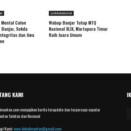
al
LinkAdvetorial
 Mental Calon
Wabup Banjar Tutup MTQ
 Banjar, Sekda
Nasional XLIX, Martapura Timur
ntegritas dan Jiwa
Raih Juara Umum
sme
TANG KAMI
I
limantan.com menyajikan berita terupdate dan terpercaya seputar
antan Selatan dan Nasional
gi Kami:
www.linkalimantan@gmail.com