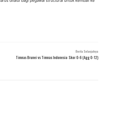
rus dilalui bagi pegawai structural untuk kembali ke
Berita Selanjutnya
Timnas Brunei vs Timnas Indonesia: Skor 0-6 (Agg 0-12)