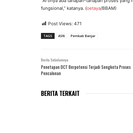
“Artinya ada tahapan-tahapan proses yang ha
fungsional,” katanya. (
oetaya
/BBAM)
Post Views:
471
TAGS
ASN
Pemkab Banjar
Berita Sebelumnya
Penetapan DCT Berpotensi Terjadi Sengketa Proses
Pencalonan
BERITA TERKAIT