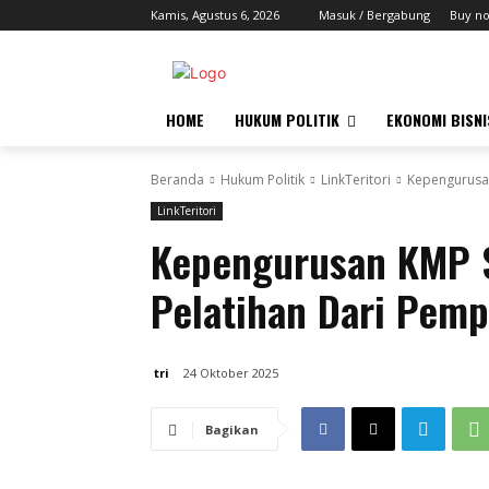
Kamis, Agustus 6, 2026
Masuk / Bergabung
Buy n
HOME
HUKUM POLITIK
EKONOMI BISNI
Beranda
Hukum Politik
LinkTeritori
Kepengurusan
LinkTeritori
Kepengurusan KMP S
Pelatihan Dari Pemp
tri
24 Oktober 2025
Bagikan