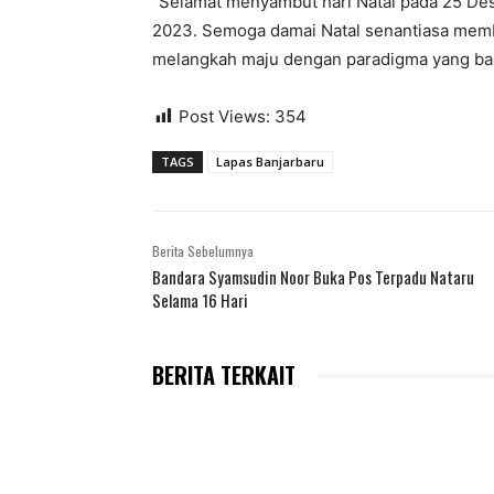
“Selamat menyambut hari Natal pada 25 D
2023. Semoga damai Natal senantiasa mem
melangkah maju dengan paradigma yang baru
Post Views:
354
TAGS
Lapas Banjarbaru
Berita Sebelumnya
Bandara Syamsudin Noor Buka Pos Terpadu Nataru
Selama 16 Hari
BERITA TERKAIT