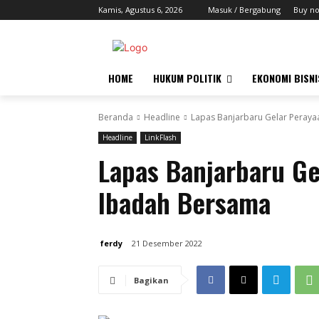
Kamis, Agustus 6, 2026
Masuk / Bergabung
Buy n
HOME
HUKUM POLITIK
EKONOMI BISNI
Beranda
Headline
Lapas Banjarbaru Gelar Peraya
Headline
LinkFlash
Lapas Banjarbaru Ge
Ibadah Bersama
ferdy
21 Desember 2022
Bagikan