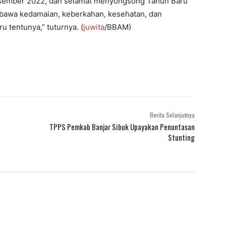
esember 2022, dan selamat menyongsong Tahun Baru
bawa kedamaian, keberkahan, kesehatan, dan
 tentunya,” tuturnya. (
juwita
/BBAM)
Berita Selanjutnya
TPPS Pemkab Banjar Sibuk Upayakan Penuntasan
Stunting