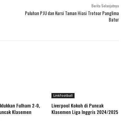
Berita Selanjutnya
Puluhan PJU dan Kursi Taman Hiasi Trotoar Panglima
Batur
LinkFootball
klukkan Fulham 2-0,
Liverpool Kokoh di Puncak
Puncak Klasemen
Klasemen Liga Inggris 2024/2025
a