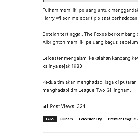
Fulham memiliki peluang untuk menggandaka
Harry Wilson melebar tipis saat berhadapan
Setelah tertinggal, The Foxes berkembang 
Albrighton memiliki peluang bagus sebelum
Leicester mengalami kekalahan kandang ket
kalinya sejak 1983.
Kedua tim akan menghadapi laga di putaran 
menghadapi tim League Two Gillingham.
Post Views:
324
TAGS
Fulham
Leicester City
Premier League 2