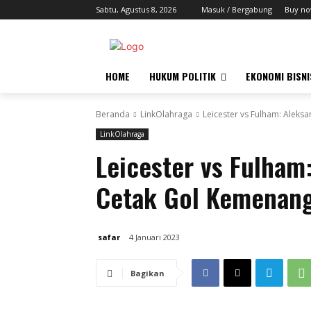
Sabtu, Agustus 8, 2026
Masuk / Bergabung
Buy no
HOME
HUKUM POLITIK
EKONOMI BISNI
Beranda
LinkOlahraga
Leicester vs Fulham: Aleks
LinkOlahraga
Leicester vs Fulham
Cetak Gol Kemenan
safar
4 Januari 2023
Bagikan