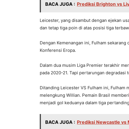
BACA JUGA :
Prediksi Brighton vs L
Leicester, yang disambut dengan ejekan usa
dan tetap tiga poin di atas posisi tiga terb
Dengan Kemenangan ini, Fulham sekarang du
Konferensi Eropa.
Dalam dua musim Liga Premier terakhir mer
pada 2020-21. Tapi pertarungan degradasi t
Ditanding Leicester VS Fulham ini, Fulham 
melengkung Willian. Pemain Brasil member
menjadi gol keduanya dalam tiga pertandin
BACA JUGA :
Prediksi Newcastle vs 