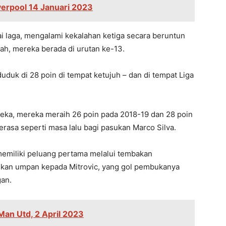
iverpool 14 Januari 2023
i laga, mengalami kekalahan ketiga secara beruntun
awah, mereka berada di urutan ke-13.
duk di 28 poin di tempat ketujuh – dan di tempat Liga
eka, mereka meraih 26 poin pada 2018-19 dan 28 poin
erasa seperti masa lalu bagi pasukan Marco Silva.
memiliki peluang pertama melalui tembakan
ikan umpan kepada Mitrovic, yang gol pembukanya
gan.
Man Utd, 2 April 2023