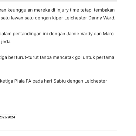
n keunggulan mereka di injury time tetapi tembakan
 satu lawan satu dengan kiper Leichester Danny Ward.
dalam pertandingan ini dengan Jamie Vardy dan Marc
 jeda.
iga berturut-turut tanpa mencetak gol untuk pertama
ketiga Piala FA pada hari Sabtu dengan Leichester
023/2024