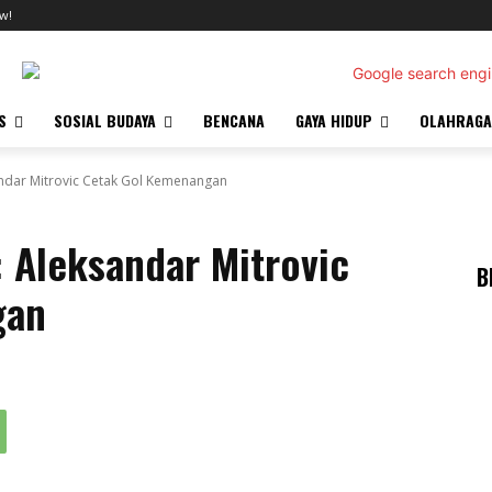
w!
S
SOSIAL BUDAYA
BENCANA
GAYA HIDUP
OLAHRAGA
andar Mitrovic Cetak Gol Kemenangan
: Aleksandar Mitrovic
B
gan