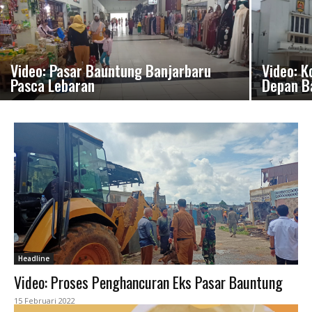
Video: Pasar Bauntung Banjarbaru
Video: K
Pasca Lebaran
Depan B
Headline
Video: Proses Penghancuran Eks Pasar Bauntung
15 Februari 2022