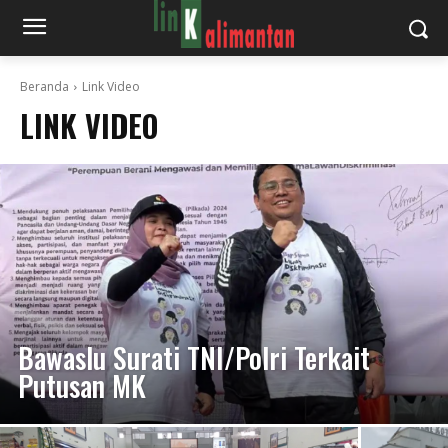
Beranda
Link Video
LINK VIDEO
Bawaslu Surati TNI/Polri Terkait
Putusan MK