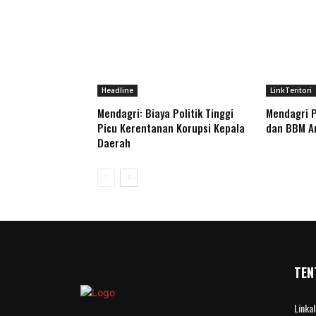
Headline
LinkTeritori
Mendagri: Biaya Politik Tinggi
Mendagri P
Picu Kerentanan Korupsi Kepala
dan BBM Am
Daerah
TEN
Linka