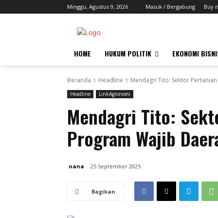
Minggu, Agustus 9, 2026
Masuk / Bergabung
Buy 
HOME
HUKUM POLITIK
EKONOMI BISNI
Beranda
Headline
Mendagri Tito: Sektor Pertania
Headline
LinkAgronomi
Mendagri Tito: Sekt
Program Wajib Daer
nana
25 September 2025
Bagikan