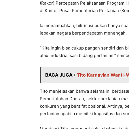
(Rakor) Percepatan Pelaksanaan Program Hil
di Kantor Pusat Kementerian Pertanian (Kem
Ia menambahkan, hilirisasi bukan hanya soal 
jebakan negara berpendapatan menengah.
“Kita ingin bisa cukup pangan sendiri dan b
atau industrialisasi bidang pertanian,” sam
BACA JUGA :
Tito Karnavian Wanti-W
Tito menjelaskan bahwa selama ini berda
Pemerintahan Daerah, sektor pertanian masi
konkuren yang bersifat opsional. Artinya, 
pertanian apabila memiliki kapasitas dan 
Mendagri Tito mengungkapkan bahwa ke depa