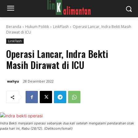
Beranda
Hukum Politik
LinkFlash
Operasi Lancar, Indra Bekti Masih
Dirawat di ICU
LinkFlash
Operasi Lancar, Indra Bekti
Masih Dirawat di ICU
wahyu
28 Desember 2022
Indra Bekti menjalani operasi sebanyak dua kali setelah mengalami pendarahan otak
pada hari ini, Rabu (28/12). (Detikcom/Ismail)