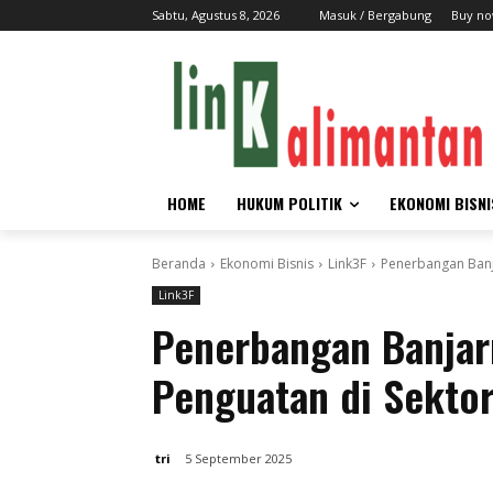
Sabtu, Agustus 8, 2026
Masuk / Bergabung
Buy no
HOME
HUKUM POLITIK
EKONOMI BISNI
Beranda
Ekonomi Bisnis
Link3F
Penerbangan Banj
Link3F
Penerbangan Banja
Penguatan di Sekto
tri
5 September 2025