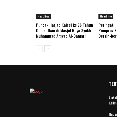
Headline
Headline
Puncak Harjad Kalsel ke 76 Tahun
Peringati 
Dipusatkan di Masjid Raya Syekh
Pemprov Ka
Muhammad Arsyad Al-Banjari
Bersih-be
TEN
Linka
Kalim
Hubun