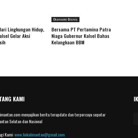
Ekonomi Bisnis
Hari Lingkungan Hidup,
Bersama PT Pertamina Patra
lsel Gelar Aksi
Niaga Gubernur Kalsel Bahas
rsih
Kelangkaan BBM
TANG KAMI
I
limantan.com menyajikan berita terupdate dan terpercaya seputar
antan Selatan dan Nasional
gi Kami:
www.linkalimantan@gmail.com