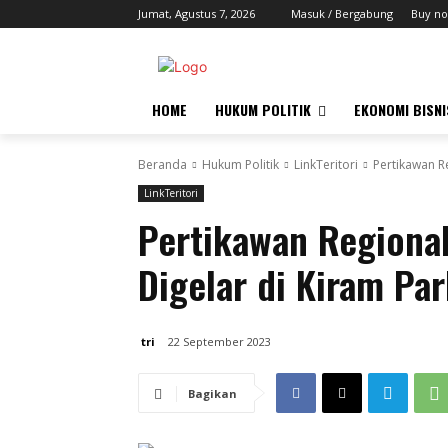
Jumat, Agustus 7, 2026
Masuk / Bergabung
Buy no
HOME
HUKUM POLITIK
EKONOMI BISNI
Beranda
Hukum Politik
LinkTeritori
Pertikawan R
LinkTeritori
Pertikawan Regiona
Digelar di Kiram Pa
tri
22 September 2023
Bagikan