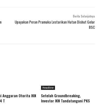
Berita Selanjutnya
m
Upayakan Peran Pramuka Lestarikan Hutan Dishut Gelar
BSC
Headline
i Anggaran Otorita IKN
Setelah Groundbreaking,
4 T
Investor IKN Tandatangani PKS