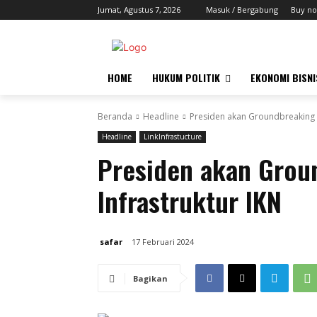
Jumat, Agustus 7, 2026
Masuk / Bergabung
Buy no
HOME
HUKUM POLITIK
EKONOMI BISNI
Beranda
Headline
Presiden akan Groundbreaking K
Headline
LinkInfrastucture
Presiden akan Grou
Infrastruktur IKN
safar
17 Februari 2024
Bagikan