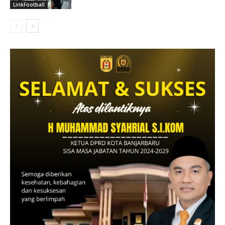
LinkFootball