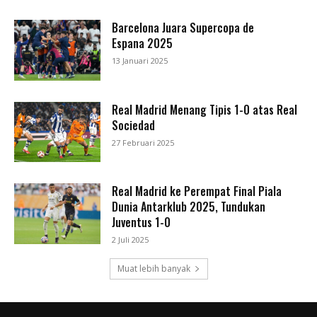
Barcelona Juara Supercopa de
Espana 2025
13 Januari 2025
Real Madrid Menang Tipis 1-0 atas Real
Sociedad
27 Februari 2025
Real Madrid ke Perempat Final Piala
Dunia Antarklub 2025, Tundukan
Juventus 1-0
2 Juli 2025
Muat lebih banyak