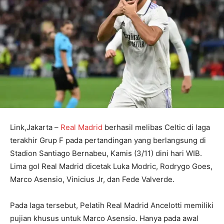
Link,Jakarta –
Real Madrid
berhasil melibas Celtic di laga
terakhir Grup F pada pertandingan yang berlangsung di
Stadion Santiago Bernabeu, Kamis (3/11) dini hari WIB.
Lima gol Real Madrid dicetak Luka Modric, Rodrygo Goes,
Marco Asensio, Vinicius Jr, dan Fede Valverde.
Pada laga tersebut, Pelatih Real Madrid Ancelotti memiliki
pujian khusus untuk Marco Asensio. Hanya pada awal