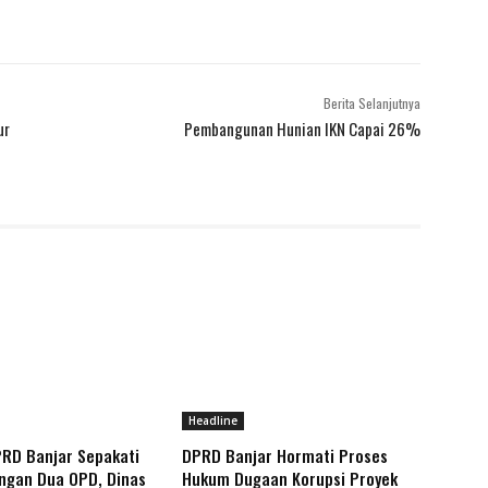
Berita Selanjutnya
ur
Pembangunan Hunian IKN Capai 26%
Headline
PRD Banjar Sepakati
DPRD Banjar Hormati Proses
gan Dua OPD, Dinas
Hukum Dugaan Korupsi Proyek