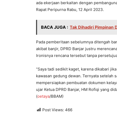
ada ekerjaan berkaitan dengan pembangunan l
Rapat Peripurna Rabu, 12 April 2023.
BACA JUGA :
Tak Dihadiri Pimpinan
Pada pemberitaan sebelumnya ditengah bany
akibat banjir, DPRD Banjar justru merencana
Ironisnya rencana tersebut tanpa persetuju
“Saya tadi sedikit kaget, karena dikabari j
kawasan gedung dewan. Ternyata setelah s
mempersiapkan pembuatan dokumen kelayak
ujar Ketua DPRD Banjar, HM Rofiqi yang did
(
oetaya
/BBAM)
Post Views:
466