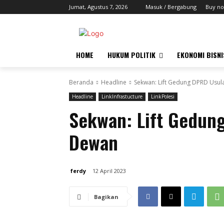
Jumat, Agustus 7, 2026
Masuk / Bergabung
Buy no
HOME
HUKUM POLITIK
EKONOMI BISNI
Beranda
Headline
Sekwan: Lift Gedung DPRD Usu
Headline
LinkInfrastucture
LinkPolesi
Sekwan: Lift Gedun
Dewan
ferdy
12 April 2023
Bagikan