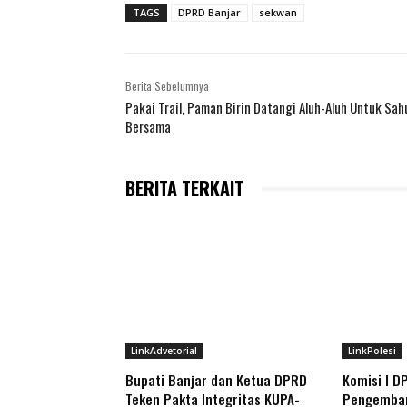
TAGS
DPRD Banjar
sekwan
Berita Sebelumnya
Pakai Trail, Paman Birin Datangi Aluh-Aluh Untuk Sah
Bersama
BERITA TERKAIT
LinkAdvetorial
LinkPolesi
Bupati Banjar dan Ketua DPRD
Komisi I D
Teken Pakta Integritas KUPA-
Pengemban