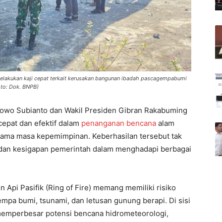
lakukan kaji cepat terkait kerusakan bangunan ibadah pascagempabumi
oto: Dok. BNPB)
bowo Subianto dan Wakil Presiden Gibran Rakabuming
cepat dan efektif dalam
penanganan bencana
alam
ama masa kepemimpinan. Keberhasilan tersebut tak
k dan kesigapan pemerintah dalam menghadapi berbagai
 Api Pasifik (Ring of Fire) memang memiliki risiko
empa bumi, tsunami, dan letusan gunung berapi. Di sisi
ut memperbesar potensi bencana hidrometeorologi,