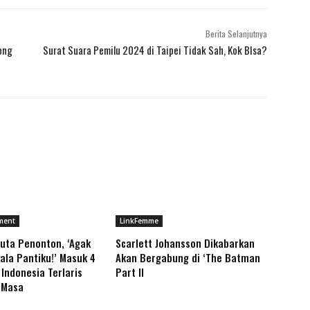
Berita Selanjutnya
Kong
Surat Suara Pemilu 2024 di Taipei Tidak Sah, Kok BIsa?
ment
LinkFemme
uta Penonton, ‘Agak
Scarlett Johansson Dikabarkan
ala Pantiku!’ Masuk 4
Akan Bergabung di ‘The Batman
 Indonesia Terlaris
Part II
 Masa