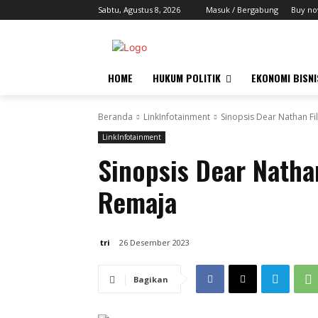
Sabtu, Agustus 8, 2026
Masuk / Bergabung
Buy no
HOME
HUKUM POLITIK
EKONOMI BISNI
Beranda
LinkInfotainment
Sinopsis Dear Nathan F
LinkInfotainment
Sinopsis Dear Nath
Remaja
tri
26 Desember 2023
Bagikan