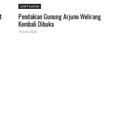
LinkTourism
t
Pendakian Gunung Arjuno Welirang
Kembali Dibuka
19 Juni 2024