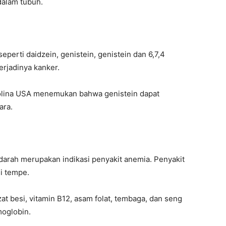
alam tubuh.
perti daidzein, genistein, genistein dan 6,7,4
erjadinya kanker.
rolina USA menemukan bahwa genistein dapat
ara.
rah merupakan indikasi penyakit anemia. Penyakit
i tempe.
at besi, vitamin B12, asam folat, tembaga, dan seng
moglobin.