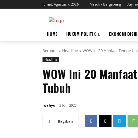
Jumat, Agustus 7, 2026
Masuk / Bergabung
Buy no
HOME
HUKUM POLITIK
EKONOMI BISNI
Beranda
Headline
WOW Ini 20 Manfaat Tempe Unt
Headline
WOW Ini 20 Manfaat
Tubuh
wahyu
3 Juni 2023
Bagikan